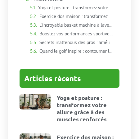
Yoga et posture : transformez votre allure grâce à des muscles renforcés
Exercice dos maison : transformez votre posture pour un bien-être quotidien
L’incroyable basket machine à laver : allier sport et gain de temps au quotidien
Boostez vos performances sportives avec les graines de chia : le super-aliment fibreux
Secrets inattendus des pros : améliorez votre jeu de golf dès maintenant
Quand le golf inspire : contourner les obstacles, une métaphore sportive puissante
Articles récents
Yoga et posture :
transformez votre
allure grâce à des
muscles renforcés
Exercice dos maison :